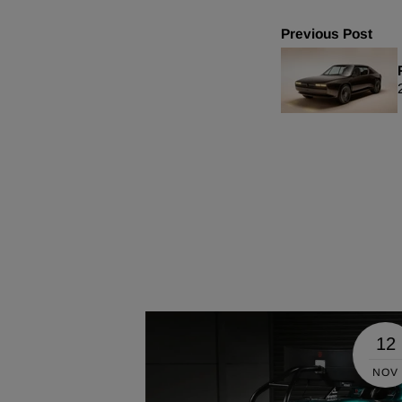
Previous Post
12
12
NOV
NOV