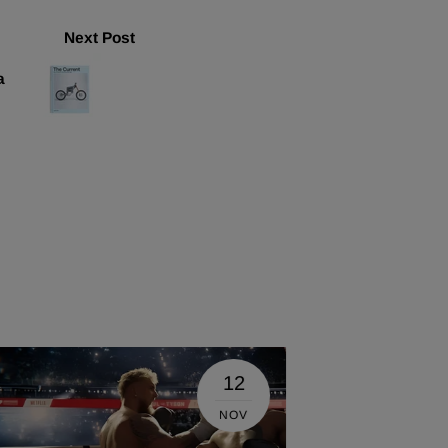
Next Post
a
12
NOV