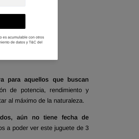
a para aquellos que buscan
n de potencia,
rendimiento y
tar al máximo de la naturaleza.
dos, aún no tiene fecha de
s a poder ver este juguete de 3