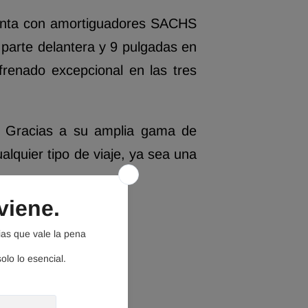
nta con amortiguadores SACHS
 parte delantera y 9 pulgadas en
renado excepcional en las tres
Gracias a su amplia gama de
lquier tipo de viaje,
ya sea una