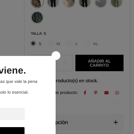
TALLA:
S
S
M
L
XL
AÑADIR AL
CARRITO
Hay
2
producto(s) en stock.
Comparte este producto:
Descripción