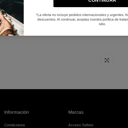
Click para alar
Información
Marcas
Contáctanos
Acceso Sellers